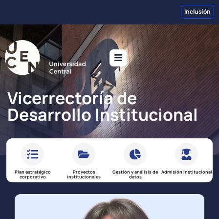
Inclusión
Vicerrectoría de
Desarrollo Institucional
Plan estratégico
Proyectos
Gestión y análisis de
Admisión institucional
corporativo
institucionales
datos