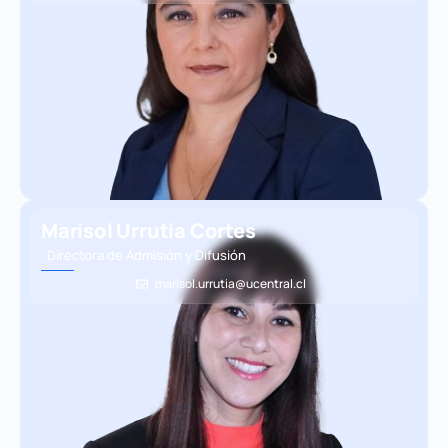
Marisol Urrutia Cortes
Directora de Admisión y Difusión
marisol.urrutia@ucentral.cl