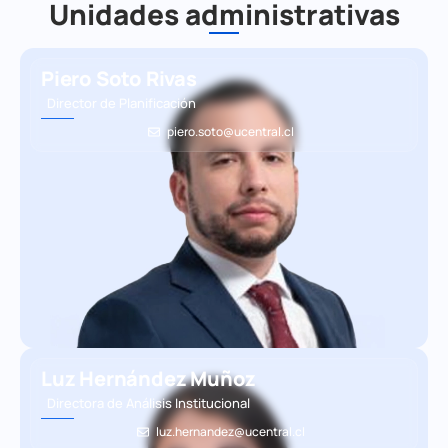
Unidades administrativas
Piero Soto Rivas
Director de Planificación
piero.soto@ucentral.cl
Luz Hernández Muñoz
Directora de Análisis Institucional
luz.hernandez@ucentral.cl