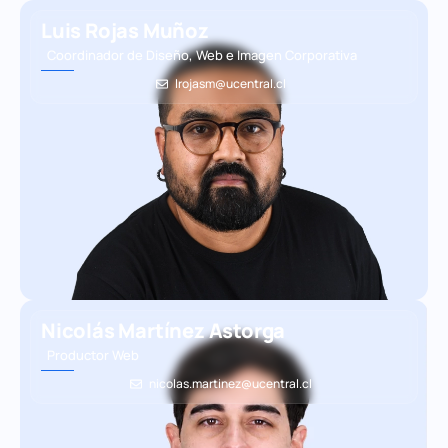
Luis Rojas Muñoz
Coordinador de Diseño, Web e Imagen Corporativa
lrojasm@ucentral.cl
Nicolás Martínez Astorga
Productor Web
nicolas.martinez@ucentral.cl