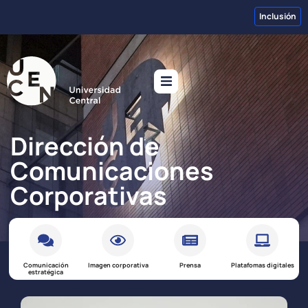
Inclusión
Dirección de
Comunicaciones
Corporativas
Comunicación
Imagen corporativa
Prensa
Platafomas digitales
estratégica