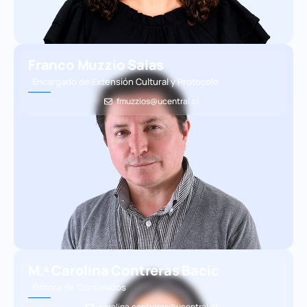
Franco Muzzio Salas
Encargado de Extensión Cultural y Protocolo
fmuzzios@ucentral.cl
M.ᵃ Carolina Contreras Bacic
Editora de Contenidos
carolina.contreras@ucentral.cl