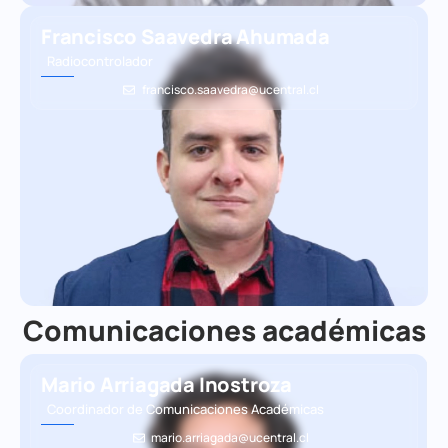
Francisco Saavedra Ahumada
Radiocontrolador
francisco.saavedra@ucentral.cl
Comunicaciones académicas
Mario Arriagada Inostroza
Coordinador de Comunicaciones Académicas
mario.arriagada@ucentral.cl