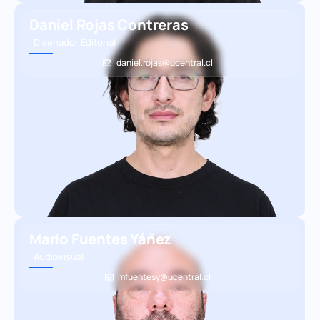
Daniel Rojas Contreras
Diseñador Editorial
daniel.rojas@ucentral.cl
Mario Fuentes Yáñez
Audiovisual
mfuentesy@ucentral.cl