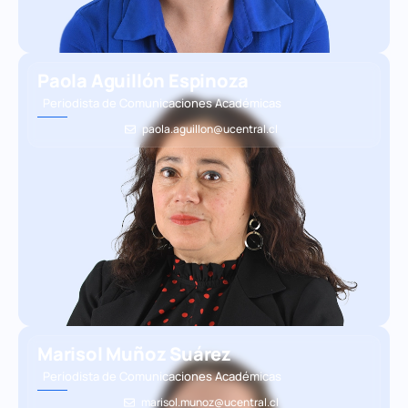
Paola Aguillón Espinoza
Periodista de Comunicaciones Académicas
paola.aguillon@ucentral.cl
Marisol Muñoz Suárez
Periodista de Comunicaciones Académicas
marisol.munoz@ucentral.cl