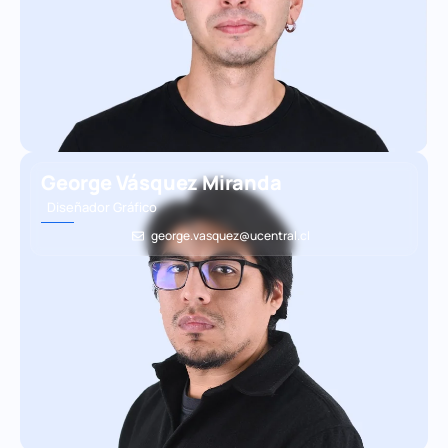
George Vásquez Miranda
Diseñador Gráfico
george.vasquez@ucentral.cl