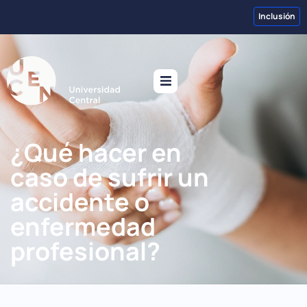
Inclusión
¿Qué hacer en
caso de sufrir un
accidente o
enfermedad
profesional?