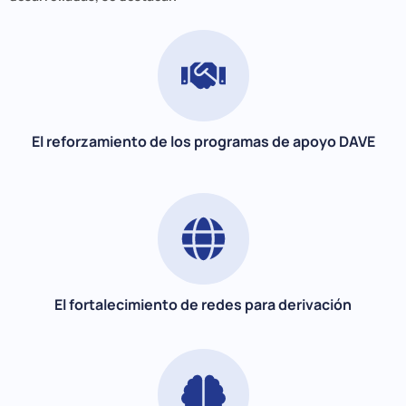
Aumentando y optimizando las horas profesionales
de atención para dar respuesta a la alta y creciente
demanda del programa orientación psicológica.
El reforzamiento de los programas de apoyo DAVE
Designando y capacitando a encargadas/os por
Escuela, que se convierten en contrapartes de
información, activándose con ello un sistema de
derivaciones y seguimiento de casos online, al
programa orientación psicológica.
El fortalecimiento de redes para derivación
Trabajadas en conjunto con las escuelas,