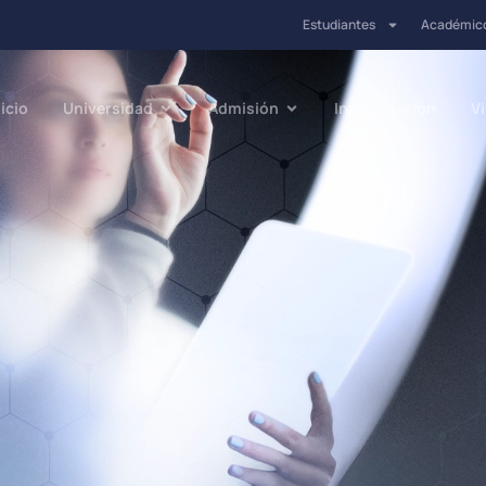
Estudiantes
Académic
nicio
Universidad
Admisión
Investigación
V