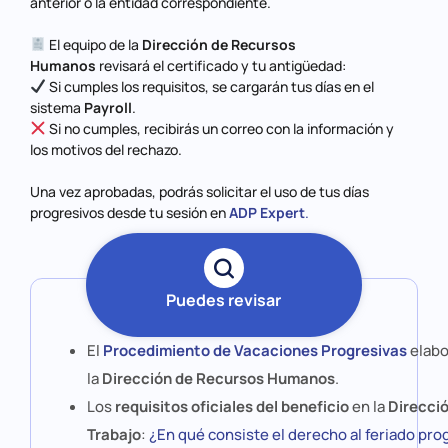
anterior o la entidad correspondiente.
El equipo de la
Dirección de Recursos
Humanos
revisará el certificado y tu antigüedad:
Si cumples los requisitos, se cargarán tus días en el
sistema
Payroll
.
Si no cumples, recibirás un correo con la información y
los motivos del rechazo.
Una vez aprobadas, podrás solicitar el uso de tus días
progresivos desde tu sesión en
ADP Expert
.
Puedes revisar
El
Procedimiento de Vacaciones Progresivas
elabo
la
Dirección de Recursos Humanos
.
Los
requisitos oficiales del beneficio
en la
Direcció
Trabajo
:
¿En qué consiste el derecho al feriado pro