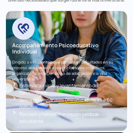
Acompañamiento Psicoeducativo
Individual
Dirigido a estudiantes que presentan dificultades en su
proceso académico, ya sea por factores cognitivos,
organizativos, emocionales o de adaptación a la vida
universitaria.
Entrevista inicial y levantamiento de
necesidades.
Sesiones semanales (mínimo 4), de 45 a 60
minutos.
Revisión y retroalimentación junto al
estudiante.