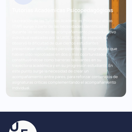
Tutorías Académicas Psicopedagógicas
La creación de las Tutorías Académicas Psicoeducativas
(TAP) surge a partir de las necesidades identificadas
durante las sesiones de acompañamiento psicoeducativo
individual realizadas por la UASE. En dicho espacio, se
observó la dificultad de que ciertos estudiantes
presentaban dificultades persistentes en asignaturas que
habían sido reprobadas en dos o más oportunidades,
constituyéndose como barreras relevantes en su
trayectoria académica y en su progresión estudiantil. En
este punto surge la necesidad de crear un
acompañamiento entre pares, para reforzar contenidos de
asignaturas críticas complementando el acompañamiento
individual.